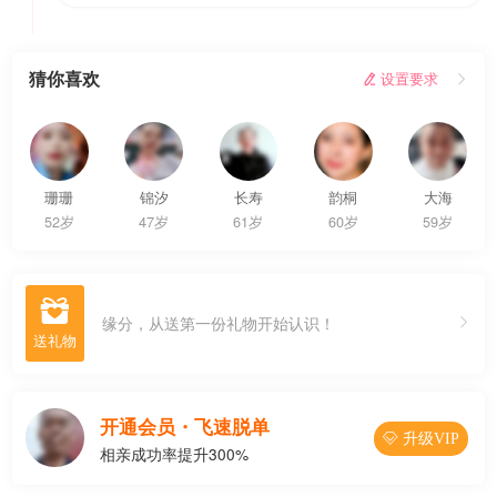
猜你喜欢
 设置要求

珊珊
锦汐
长寿
韵桐
大海
52岁
47岁
61岁
60岁
59岁

缘分，从送第一份礼物开始认识！
开通会员・飞速脱单
 升级VIP
相亲成功率提升300%