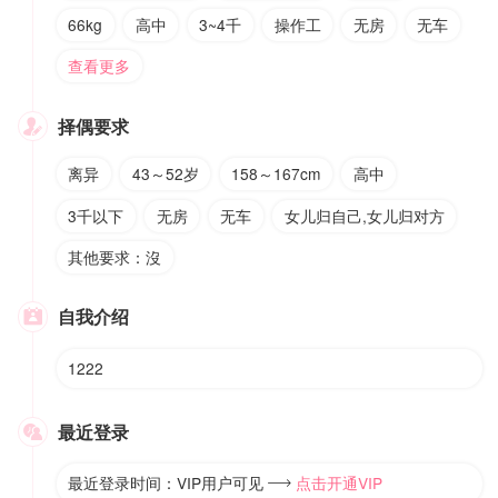
66kg
高中
3~4千
操作工
无房
无车
查看更多
择偶要求

离异
43～52岁
158～167cm
高中
3千以下
无房
无车
女儿归自己,女儿归对方
其他要求：沒
自我介绍

1222
最近登录

最近登录时间：VIP用户可见
点击开通VIP
