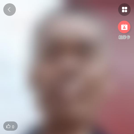



相亲卡
0
