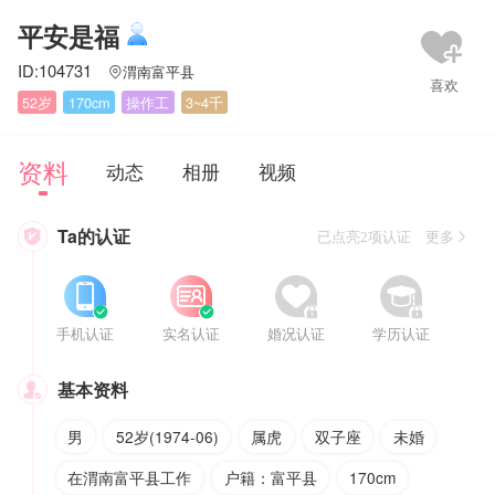
平安是福
ID:104731
渭南富平县

52岁
170cm
操作工
3~4千
资料
动态
相册
视频
Ta的认证

已点亮2项认证 更多








手机认证
实名认证
婚况认证
学历认证
基本资料

男
52岁(1974-06)
属虎
双子座
未婚
在渭南富平县工作
户籍：富平县
170cm