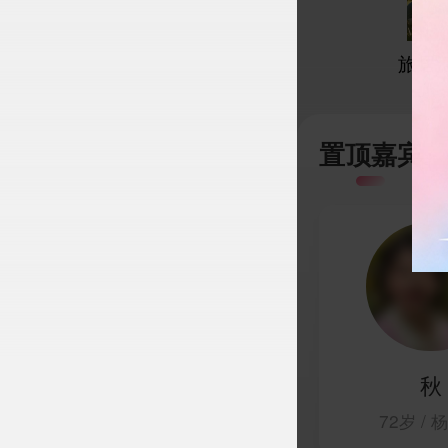
旅居
置顶嘉宾
秋
72岁 / 