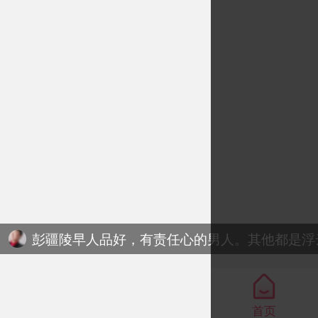
小草找身体健康，人品好，缘人
小草小草79年女离异
嘿嘿注册了偶然婚恋
首页