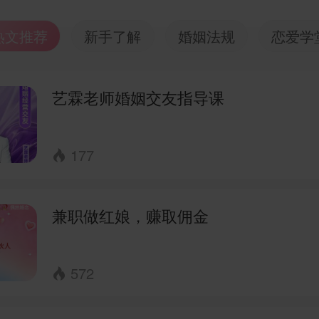
热文推荐
新手了解
婚姻法规
恋爱学
艺霖老师婚姻交友指导课
177

兼职做红娘，赚取佣金
572
