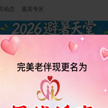
宾动态
嘉宾专区
群聊
小纸条