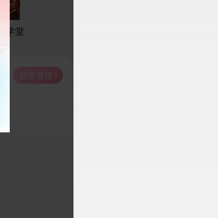
恋学堂
我要置顶
