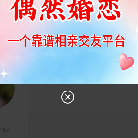
活动
红娘服务
婚
 换一批

杨浦区