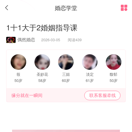
婚恋学堂


1十1大于2婚姻指导课
偶然婚恋
2026-03-05 阅读439
筱
圣妙花
三姐
淡定
馥郁
50岁
58岁
60岁
61岁
50岁
缘分就在一瞬间
联系客服牵线