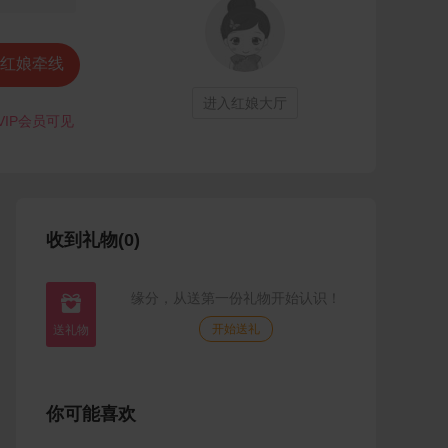
红娘牵线
进入红娘大厅
VIP会员可见
收到礼物(0)
缘分，从送第一份礼物开始认识！

开始送礼
你可能喜欢