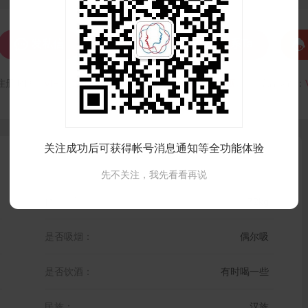




发私信
打招呼
联系Ta
注册时间：
VIP会员可见
最后登录时间：
VIP会员可见
最后位置：
关注成功后可获得帐号消息通知等全功能体验
先不关注，我先看看再说
体 重：
72kg
是否吸烟：
偶尔吸
是否饮酒：
有时喝一些
民族：
汉族