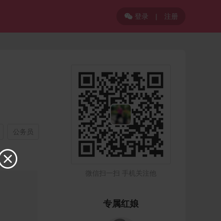
登录
|
注册

公务员

微信扫一扫 手机关注他
专属红娘