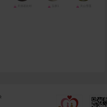
天涯若比邻
玉群1
天山雪莲
录