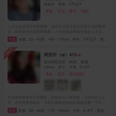
待业中 初中 3千以下
美食
音乐
看书
唱歌
人生总会经历坎坷和磨难，当经历过岁月的沉淀和生活的磨难
后，你将会变的成熟和稳重！人生的命运和缘分都是上天注定
的，不要拒绝和反抗，要有缘安之❤
未婚，23～40岁，160～175cm，初中，3千以下，黑龙江，【无房】【】，【无车】【需要时购置】，【未育】【儿子归对方】【女儿归对方】，其他要求：人不需要多漂亮，只要心地善良、孝顺父母、会做一些简单饭菜和家务即可，
寻觅
周宣圻（qí）413
哈尔滨松北区 60岁 丧偶
160cm 护士 大专 5~6千
美食
音乐
逛街购物
生活简简单单无不良嗜好，目前在儿子家带孙，小孙今年上小
学，老伴去世四年多，平时没事喜欢拍拍短视频消磨一下时
间，每周去两次老年大学学习走秀，平时比较宅，希望遇见有
丧偶，58～68岁，170～180cm，大专，8~9千，黑龙江，已购房(无贷款)，已购车-无贷款，【儿子归自己】【女儿归自己】，其他要求：男士要心地善良，有担当，有责任心，有包容心，不斤斤计较，无不良嗜好，不赌博，不酒后闹事。
寻觅
缘的你共度余生。补充说明我是66年的属马，身份证大一岁有