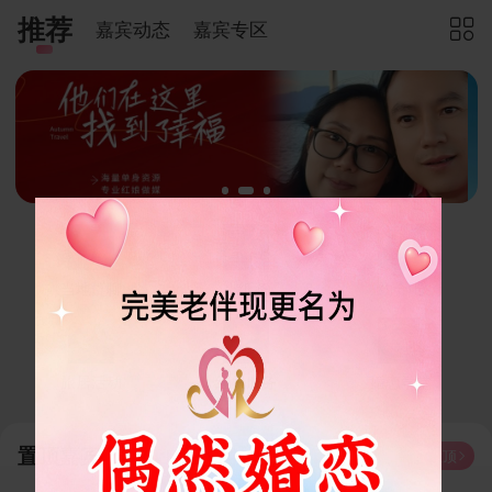
推荐
嘉宾动态
嘉宾专区

当地群聊
小纸条
约会吧
旅居活动
红娘服务
婚恋学堂
置顶嘉宾
我要置顶
 换一批
