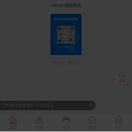
©2024 偶然婚恋
扫一扫，缘分到

客服
蒲蒲进行了【认证】

彭疆陵早人品好，有责任心的男人。其他都是浮云。

小草找身体健康，人品好，缘人

首页
搜索
红娘
消息
我的