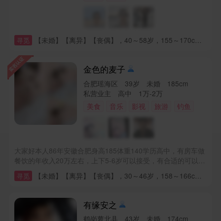
【未婚】【离异】【丧偶】，40～58岁，155～170cm，高中，3~4千，，【已购房(有贷款)】【已购房(无贷款)】【有能力购房】【无房】【住单位房】，【无车】【已购车-无贷款】【已购车-有贷款】【需要时购置】，【未育】【儿子归自己】【儿子归对方】【女儿归自己】【女儿归对方】
寻觅
金色的麦子
合肥瑶海区 39岁 未婚 185cm
私营业主 高中 1万-2万
美食
音乐
影视
旅游
钓鱼
大家好本人86年安徽合肥身高185体重140学历高中，有房车做
餐饮的年收入20万左右，上下5-6岁可以接受，有合适的可以了
解
【未婚】【离异】【丧偶】，30～46岁，158～166cm，初中，3~4千，儿子归对方
寻觅
有缘安之
鹤岗萝北县 43岁 未婚 174cm