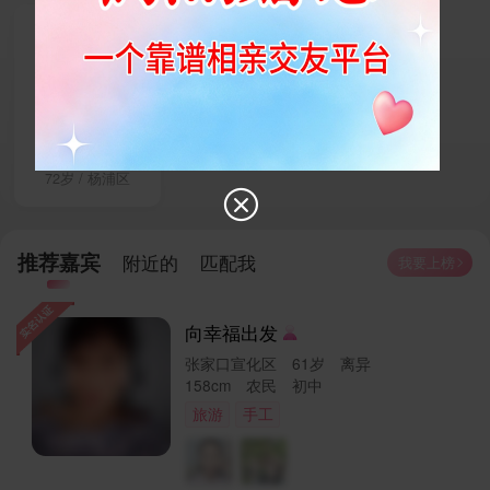
秋
72岁 / 杨浦区

推荐嘉宾
附近的
匹配我
我要上榜

向幸福出发
张家口宣化区 61岁 离异
158cm 农民 初中
旅游
手工