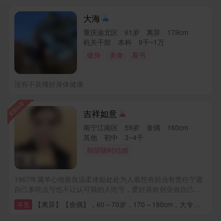
误。
大海
重庆渝北区 61岁 离异 179cm
机关干部 本科 9千~1万
健身
美食
看书
没有不良嗜好身体健康
吉祥如意
南宁江南区 59岁 丧偶 160cm
其他 初中 3~4千
期望随时结婚
1967年属羊心地善良温柔体贴处处为人着想有担当有责任宁愿
自己多吃点亏也不让认可我的人吃亏，爱好喜欢创业做自己喜
欢有意义的事，从不把时间浪费在无用之处，不打牌，不喝
【离异】【丧偶】，60～70岁，170～180cm，大专，2万-3万，广东深圳，【已购房(无贷款)】【有能力购房】，已购车-无贷款，，其他要求：20万保证金，每月零花钱不低于5000元
寻觅
酒，更不爱凑热闹，人实在靠谱非常顾家的一位贤惠良人