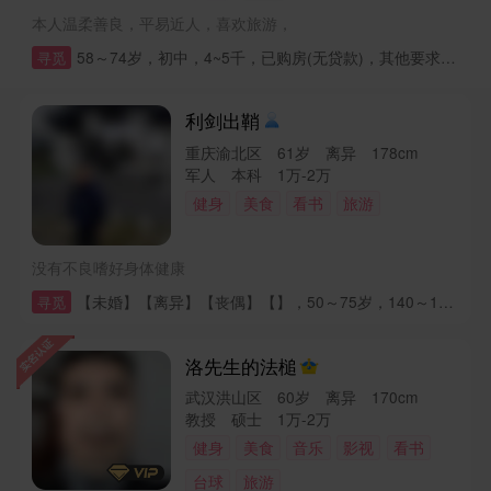
本人温柔善良，平易近人，喜欢旅游，
58～74岁，初中，4~5千，已购房(无贷款)，其他要求：身体健康，有担当有责任心的男士
寻觅
利剑出鞘
重庆渝北区 61岁 离异 178cm
军人 本科 1万-2万
健身
美食
看书
旅游
没有不良嗜好身体健康
【未婚】【离异】【丧偶】【】，50～75岁，140～198cm，初中，3千以下，，，，其他要求：没有
寻觅
洛先生的法槌
武汉洪山区 60岁 离异 170cm
教授 硕士 1万-2万
健身
美食
音乐
影视
看书
台球
旅游